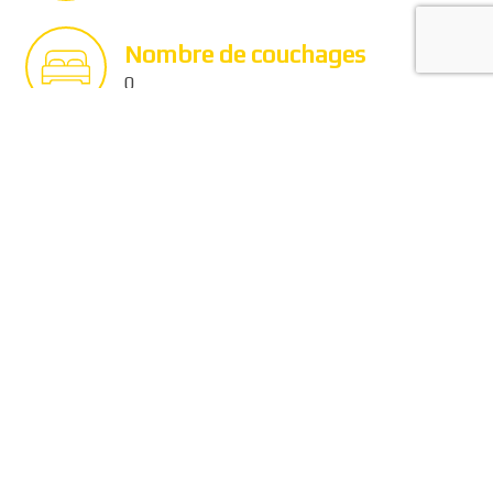
Nombre de couchages
0
Vitesse de croisière
00nd
Prix
à partir de 122 400,00 €
TTC
Vitesse maxi
00nd
Architecte
Jeanneau Design