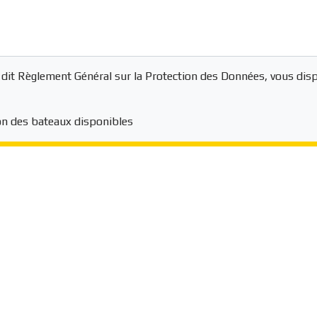
dit Règlement Général sur la Protection des Données, vous disp
ion des bateaux disponibles
 marques
Nos services
eau
Bateaux Neufs