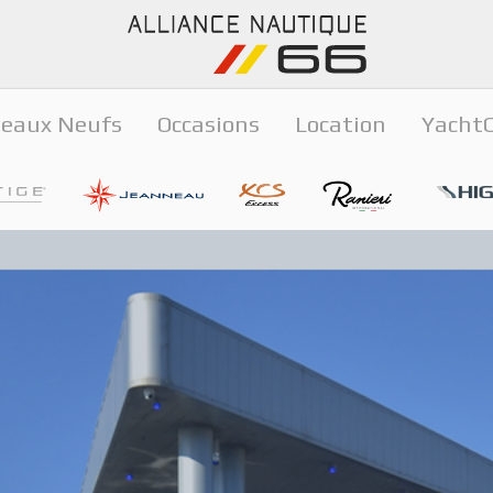
eaux Neufs
Occasions
Location
Yacht
ge
Jeanneau
Excess
Ranieri
Highf